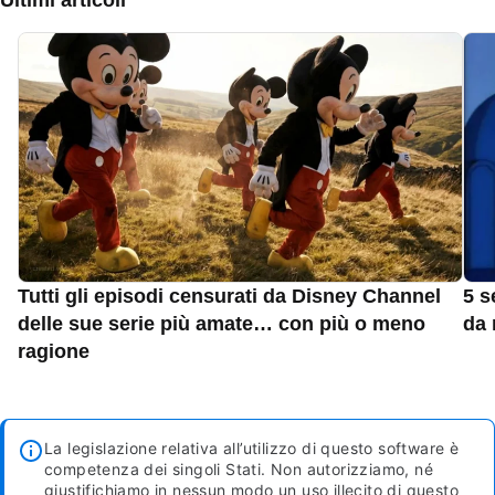
Tutti gli episodi censurati da Disney Channel
5 s
delle sue serie più amate… con più o meno
da 
ragione
La legislazione relativa all’utilizzo di questo software è
competenza dei singoli Stati. Non autorizziamo, né
giustifichiamo in nessun modo un uso illecito di questo