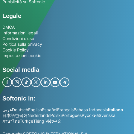
Pubblicità su Softonic
Legale
DMCA
Informazioni legali
Condizioni d’uso
Politica sulla privacy
Cookie Policy
Impostazioni cookie
Social media
Softonic in:
عربي
Deutsch
English
Español
Français
Bahasa Indonesia
Italiano
日本語
한국어
Nederlands
Polski
Português
Русский
Svenska
ภาษาไทย
Türkçe
Tiếng Việt
中文
Copyright SOFTONIC INTERNATIONAL S.A.